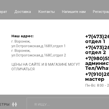
врат
Доставка
Контакты
Напишите нам
Регистра
+7(473)2
Наш адрес:
отдел 1
г. Воронеж,
ул.Острогожская,д.168У,отдел 1
+7(473)2
г. Воронеж,
отдел 2
ул.Острогожская,д.168С,отдел 2
+7(980)5
админис
ЦЕНЫ НА САЙТЕ И В МАГАЗИНЕ МОГУТ
Тел/Wha
ОТЛИЧАТЬСЯ
+7(910)2
мастер
Пн-Вс: 8:00 - 
ЕТРЫ