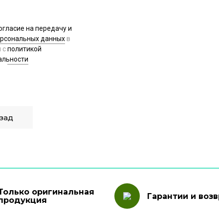
огласие на передачу и
ерсональных данных
в
и с
политикой
альности
зад
Только оригинальная
Гарантии и возв
продукция