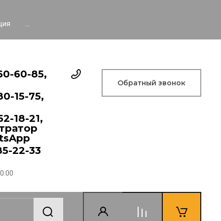
ция
...
60-60-85,
Обратный звонок
80-15-75,
52-18-21,
тратор
tsApp
85-22-33
20:00