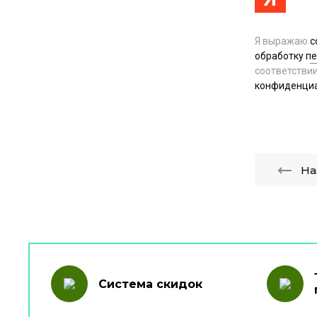
Я выражаю
с
обработку п
соответстви
конфиденци
На
Система скидок