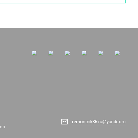
remontnik36.ru@yandex.ru
дел